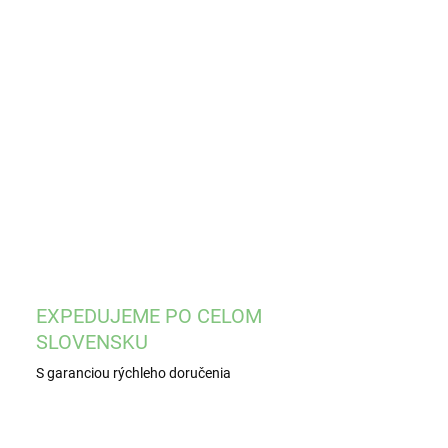
EME DORUČIŤ
8.2026
−
+
Pridať do košíka
ILNÉ INFORMÁCIE
OPÝTAŤ SA
STRÁŽIŤ
EXPEDUJEME PO CELOM
SLOVENSKU
S garanciou rýchleho doručenia