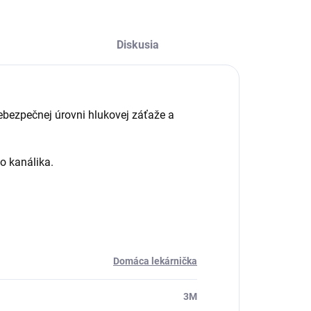
Diskusia
ebezpečnej úrovni hlukovej záťaže a
o kanálika.
Domáca lekárnička
3M