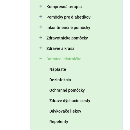
n
Kompresná terapia
e
l
Pomôcky pre diabetikov
Inkontinenčné pomôcky
Zdravotnícke pomôcky
Zdravie a krása
Domáca lekárnička
Náplaste
Dezinfekcia
Ochranné pomôcky
Zdravé dýchacie cesty
Dávkovače liekov
Repelenty