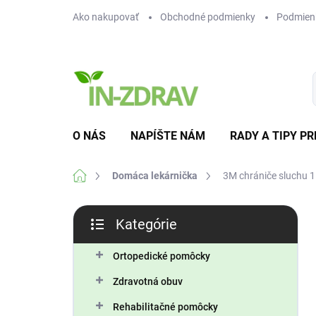
Prejsť
Ako nakupovať
Obchodné podmienky
Podmien
na
obsah
O NÁS
NAPÍŠTE NÁM
RADY A TIPY PR
Domov
Domáca lekárnička
3M chrániče sluchu 
B
Kategórie
o
Preskočiť
č
kategórie
n
Ortopedické pomôcky
ý
Zdravotná obuv
p
a
Rehabilitačné pomôcky