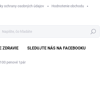
ky ochrany osobných údajov
Hodnotenie obchodu
Hľadať
E ZDRAVIE
SLEDUJTE NÁS NA FACEBOOKU
1100 penové 1pár
Neohodnotené
Podrobnosti hodnotenia
ZNAČKA
€
Jedn
€0,3
cena
NA