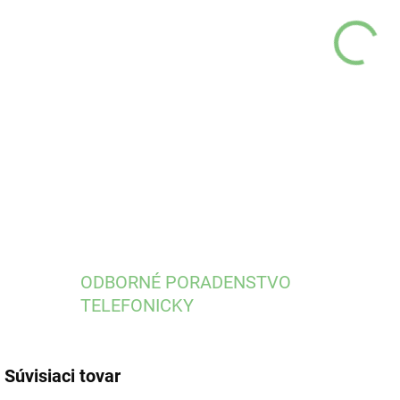
MÔŽ
DO:
13.
DETA
ODBORNÉ PORADENSTVO
TELEFONICKY
Súvisiaci tovar