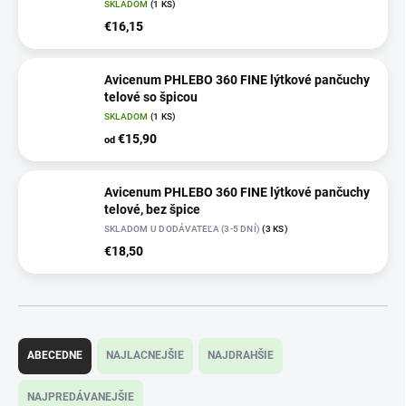
SKLADOM
(1 KS)
€16,15
Avicenum PHLEBO 360 FINE lýtkové pančuchy
telové so špicou
SKLADOM
(1 KS)
€15,90
od
Avicenum PHLEBO 360 FINE lýtkové pančuchy
telové, bez špice
SKLADOM U DODÁVATEĽA (3-5 DNÍ)
(3 KS)
€18,50
R
a
ABECEDNE
NAJLACNEJŠIE
NAJDRAHŠIE
d
e
NAJPREDÁVANEJŠIE