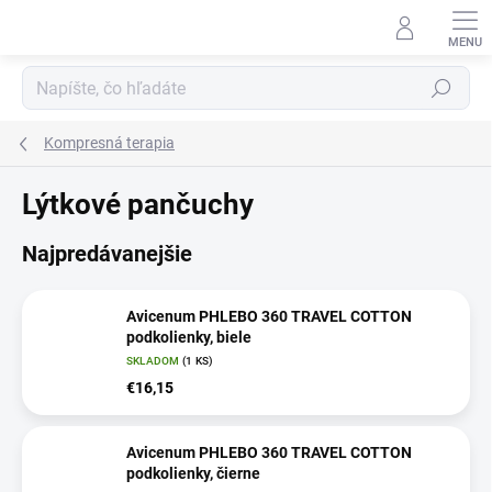
Prejsť
na
obsah
Hľadať
Kompresná terapia
Lýtkové pančuchy
Najpredávanejšie
Avicenum PHLEBO 360 TRAVEL COTTON
podkolienky, biele
SKLADOM
(1 KS)
€16,15
Avicenum PHLEBO 360 TRAVEL COTTON
podkolienky, čierne