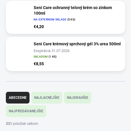
Seni Care ochranný telový krém so zinkom
100ml
NA EXTERNOM SKLADE
(5 KS)
€4,20
Seni Care krémový sprchový gél 3% urea 500ml
Exspirácia 31.07.2026
SKLADOM
(1 KS)
€8,55
R
a
ABECEDNE
NAJLACNEJŠIE
NAJDRAHŠIE
d
e
NAJPREDÁVANEJŠIE
n
i
331
položiek celkom
e