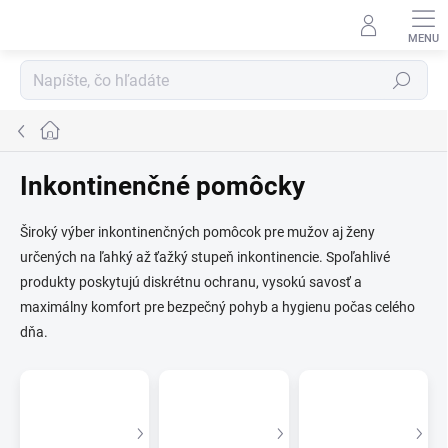
Prejsť
na
obsah
Hľadať
Domov
Inkontinenčné pomôcky
Široký výber inkontinenčných pomôcok pre mužov aj ženy
určených na ľahký až ťažký stupeň inkontinencie. Spoľahlivé
produkty poskytujú diskrétnu ochranu, vysokú savosť a
maximálny komfort pre bezpečný pohyb a hygienu počas celého
dňa.