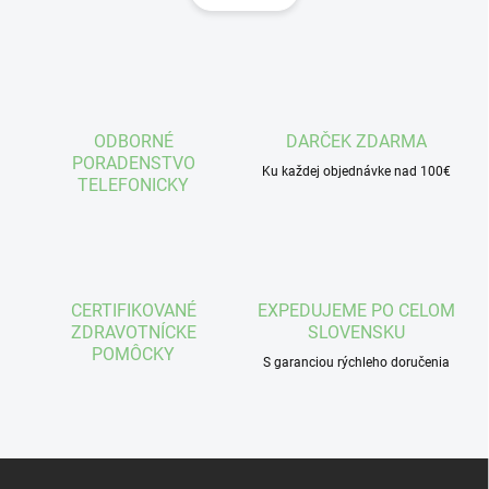
á
d
n
a
k
c
o
i
e
v
p
a
r
ODBORNÉ
DARČEK ZDARMA
n
v
PORADENSTVO
i
Ku každej objednávke nad 100€
k
TELEFONICKY
e
y
v
ý
p
i
s
CERTIFIKOVANÉ
EXPEDUJEME PO CELOM
u
ZDRAVOTNÍCKE
SLOVENSKU
POMÔCKY
S garanciou rýchleho doručenia
Z