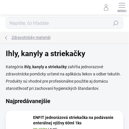
Prejsť
na
obsah
Hľadať
Zdravotnícky materiál
Ihly, kanyly a striekačky
Kategória
Ihly, kanyly a striekačky
zahŕňa jednorazové
zdravotnícke pomôcky určené na aplikáciu liekov a odber tekutín.
Produkty sú vhodné pre profesionálne použitie aj domácu
starostlivosť pri zachovaní hygienických štandardov.
Najpredávanejšie
ENFIT jednorázová striekačka na podávanie
enterálnej výživy 60ml 1ks