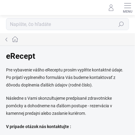
Prejsť
na
obsah
Hľadať
Domov
eRecept
Pre vybavenie vášho eReceptu prosím vyplňte kontaktné údaje.
Po prijatí vyplneného formulára Vás budeme kontaktovať z
dôvodu doplnenia ďalších údajov (rodné číslo).
Následne s Vami skonzultujeme predpísané zdravotnícke
pomôcky a dohodneme na ďalšom postupe - rezervácia v
kamennej predajni alebo zaslanie kuriérom.
V prípade otázok nás kontaktujte :