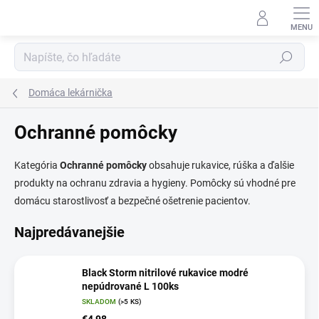
Prejsť
na
obsah
Hľadať
Domáca lekárnička
Ochranné pomôcky
Kategória
Ochranné pomôcky
obsahuje rukavice, rúška a ďalšie
produkty na ochranu zdravia a hygieny. Pomôcky sú vhodné pre
domácu starostlivosť a bezpečné ošetrenie pacientov.
Najpredávanejšie
Black Storm nitrilové rukavice modré
nepúdrované L 100ks
SKLADOM
(>5 KS)
€4,98