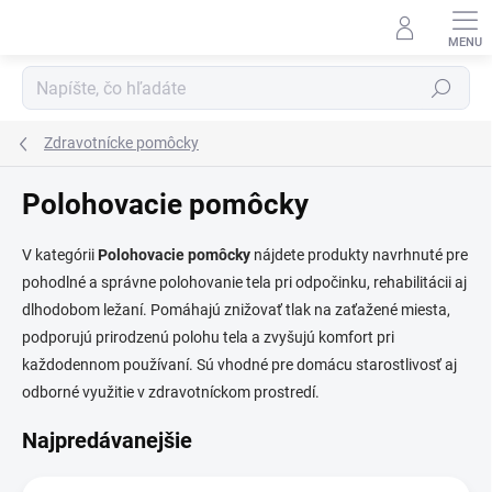
Prejsť
na
obsah
Hľadať
Zdravotnícke pomôcky
Polohovacie pomôcky
V kategórii
Polohovacie pomôcky
nájdete produkty navrhnuté pre
pohodlné a správne polohovanie tela pri odpočinku, rehabilitácii aj
dlhodobom ležaní. Pomáhajú znižovať tlak na zaťažené miesta,
podporujú prirodzenú polohu tela a zvyšujú komfort pri
každodennom používaní. Sú vhodné pre domácu starostlivosť aj
odborné využitie v zdravotníckom prostredí.
Najpredávanejšie