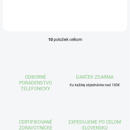
Do košíka
Do košíka
10
položiek celkom
O
v
l
á
d
a
c
ODBORNÉ
DARČEK ZDARMA
i
PORADENSTVO
e
Ku každej objednávke nad 100€
TELEFONICKY
p
r
v
k
y
v
CERTIFIKOVANÉ
EXPEDUJEME PO CELOM
ý
ZDRAVOTNÍCKE
SLOVENSKU