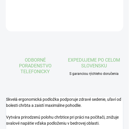
DETAILNÉ INFORMÁCIE
OPÝTAŤ SA
STRÁŽIŤ
ODBORNÉ
EXPEDUJEME PO CELOM
PORADENSTVO
SLOVENSKU
TELEFONICKY
S garanciou rýchleho doručenia
Skvelá ergonomická podložka podporuje zdravé sedenie, uľaví od
bolesti chrbta a zaistí maximálne pohodlie.
Vytvára prirodzenú polohu chrbtice pri práci na počítači, znižuje
svalové napätie vďaka podloženiu v bedrovej oblasti.