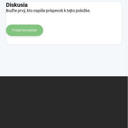
Diskusia
Buďte prvý, kto napíše príspevok k tejto položke.
Pridať komentár
Z
á
p
ä
t
i
e