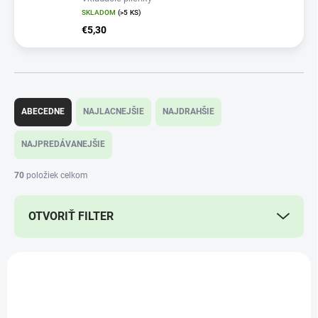
SKLADOM
(>5 KS)
€5,30
R
a
ABECEDNE
NAJLACNEJŠIE
NAJDRAHŠIE
d
e
NAJPREDÁVANEJŠIE
n
i
70
položiek celkom
e
p
OTVORIŤ FILTER
r
o
d
V
u
ý
k
p
t
i
o