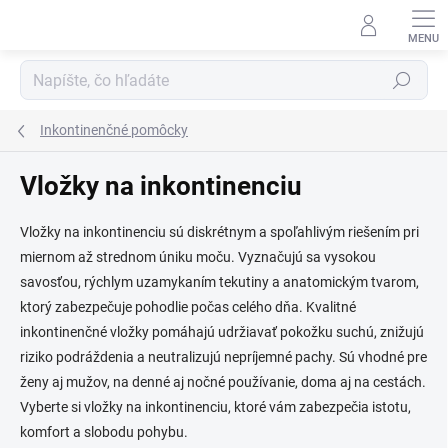
Prejsť
na
obsah
Hľadať
Inkontinenčné pomôcky
Vložky na inkontinenciu
Vložky na inkontinenciu sú diskrétnym a spoľahlivým riešením pri
miernom až strednom úniku moču. Vyznačujú sa vysokou
savosťou, rýchlym uzamykaním tekutiny a anatomickým tvarom,
ktorý zabezpečuje pohodlie počas celého dňa. Kvalitné
inkontinenčné vložky pomáhajú udržiavať pokožku suchú, znižujú
riziko podráždenia a neutralizujú nepríjemné pachy. Sú vhodné pre
ženy aj mužov, na denné aj nočné používanie, doma aj na cestách.
Vyberte si vložky na inkontinenciu, ktoré vám zabezpečia istotu,
komfort a slobodu pohybu.