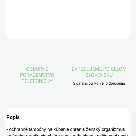
DETAILNÉ INFORMÁCIE
OPÝTAŤ SA
STRÁŽIŤ
ODBORNÉ
EXPEDUJEME PO CELOM
PORADENSTVO
SLOVENSKU
TELEFONICKY
S garanciou rýchleho doručenia
Popis
- ochranné tampóny na kúpanie chránia ženský organizmus
znížením prenikania chlórovanej vody alebo znečistenej vody