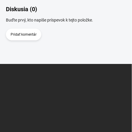
Diskusia (0)
Buďte prvý, kto napíše príspevok k tejto položke.
Pridať komentár
Z
á
p
ä
t
i
e