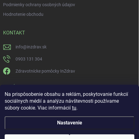
Podmienky ochrany osobných údajov
Hodnotenie obchodu
KONTAKT
info
@
inzdrav.sk
0903 131 304
Zdravotnícke pomôcky InZdrav
PRIJÍMAME ONLINE PLATBY
Na prispôsobenie obsahu a reklám, poskytovanie funkcií
sociálnych médií a analýzu návštevnosti používame
súbory cookie. Viac informácií
tu
.
Nastavenie
Copyright 2026
IN-ZDRAV
. Všetky práva vyhradené.
Upraviť nastavenie