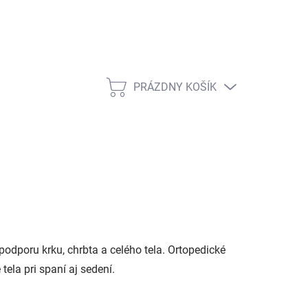
PRÁZDNY KOŠÍK
NÁKUPNÝ
KOŠÍK
odporu krku, chrbta a celého tela. Ortopedické
ela pri spaní aj sedení.