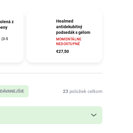
Healmed
kolená z
antidekubitný
peny
podsedák s gélom
(3-5
V009
MOMENTÁLNE
NEDOSTUPNÉ
€27,50
23
položiek celkom
DÁVANEJŠIE