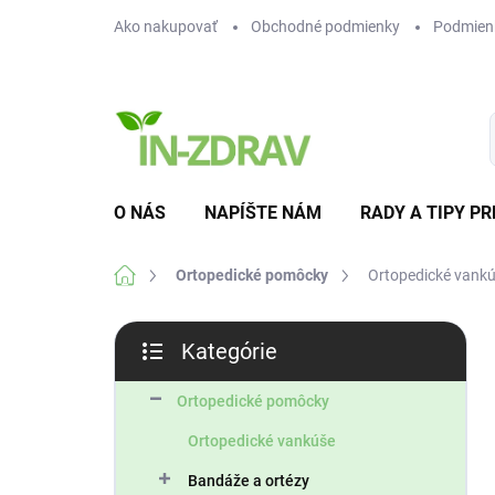
Prejsť
Ako nakupovať
Obchodné podmienky
Podmien
na
obsah
O NÁS
NAPÍŠTE NÁM
RADY A TIPY PR
Domov
Ortopedické pomôcky
Ortopedické vank
B
Kategórie
o
Preskočiť
č
kategórie
n
Ortopedické pomôcky
ý
Ortopedické vankúše
p
a
Bandáže a ortézy