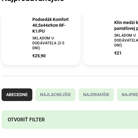
Podsedák Komfort
Klin medzi 
40,5x44x9cm RF-
pamäťovej 
K1/PU
SKLADOM U
SKLADOM U
DODÁVATEĽA 
DODÁVATEĽA (3-5
DNÍ)
DNÍ)
€21
€25,90
R
a
ABECEDNE
NAJLACNEJŠIE
NAJDRAHŠIE
NAJPRE
d
e
n
i
OTVORIŤ FILTER
e
p