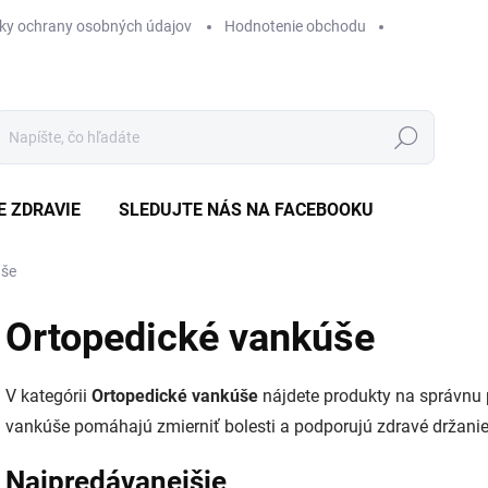
ky ochrany osobných údajov
Hodnotenie obchodu
Hľadať
E ZDRAVIE
SLEDUJTE NÁS NA FACEBOOKU
úše
Ortopedické vankúše
V kategórii
Ortopedické vankúše
nájdete produkty na správnu p
vankúše pomáhajú zmierniť bolesti a podporujú zdravé držanie t
Najpredávanejšie