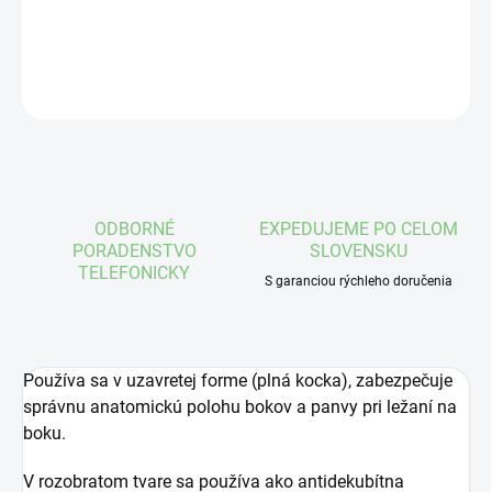
DETAILNÉ INFORMÁCIE
OPÝTAŤ SA
STRÁŽIŤ
ODBORNÉ
EXPEDUJEME PO CELOM
PORADENSTVO
SLOVENSKU
TELEFONICKY
S garanciou rýchleho doručenia
Používa sa v uzavretej forme (plná kocka), zabezpečuje
správnu anatomickú polohu bokov a panvy pri ležaní na
boku.
V rozobratom tvare sa používa ako antidekubítna