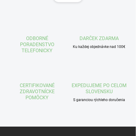
á
d
n
a
k
c
o
i
e
v
p
a
r
ODBORNÉ
DARČEK ZDARMA
n
v
PORADENSTVO
i
Ku každej objednávke nad 100€
k
TELEFONICKY
e
y
v
ý
p
i
s
CERTIFIKOVANÉ
EXPEDUJEME PO CELOM
u
ZDRAVOTNÍCKE
SLOVENSKU
POMÔCKY
S garanciou rýchleho doručenia
Z