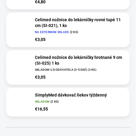
€4,80
Celimed nožnice do lekárničky rovné tupé 11
cm (SI-021), 1 ks
NA EXTERNOM SKLADE
(2 KS)
€3,05
Celimed nožnice do lekárničky hrotnané 9 cm
(SI-025) 1 ks
SKLADOM U DODÁVATEĽA (3-5 DNÍ)
(3 KS)
€3,05
SimplyMed dávkovač liekov týždenný
SKLADOM
(2 KS)
€16,55