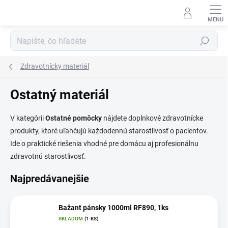
Prejsť
na
obsah
Hľadať
Zdravotnícky materiál
Ostatný materiál
V kategórii
Ostatné pomôcky
nájdete doplnkové zdravotnícke
produkty, ktoré uľahčujú každodennú starostlivosť o pacientov.
Ide o praktické riešenia vhodné pre domácu aj profesionálnu
zdravotnú starostlivosť.
Najpredávanejšie
Bažant pánsky 1000ml RF890, 1ks
SKLADOM
(1 KS)