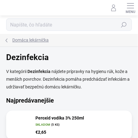
Prejsť
na
obsah
Hľadať
Domáca lekárnička
Dezinfekcia
V kategórii
Dezinfekcia
nájdete prípravky na hygienu rúk, kože a
menších povrchov. Dezinfekcia pomáha predchádzať infekciám a
udržiavať bezpečnú domácu lekárničku.
Najpredávanejšie
Peroxid vodíka 3% 250ml
SKLADOM
(5 KS)
€2,65