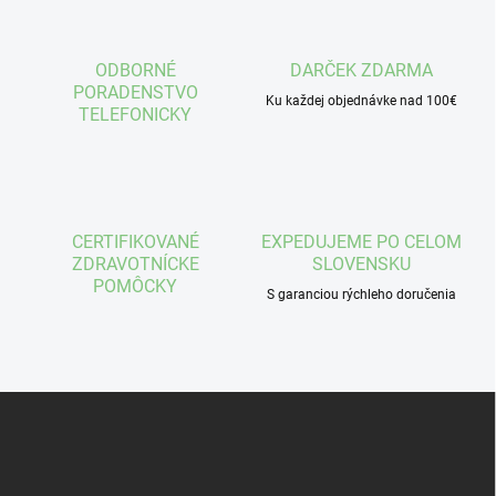
d
a
c
ODBORNÉ
DARČEK ZDARMA
i
PORADENSTVO
e
Ku každej objednávke nad 100€
TELEFONICKY
p
r
v
k
y
v
CERTIFIKOVANÉ
EXPEDUJEME PO CELOM
ý
ZDRAVOTNÍCKE
SLOVENSKU
p
POMÔCKY
i
S garanciou rýchleho doručenia
s
u
Z
á
p
ä