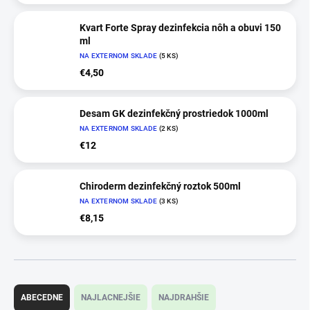
Kvart Forte Spray dezinfekcia nôh a obuvi 150
ml
NA EXTERNOM SKLADE
(5 KS)
€4,50
Desam GK dezinfekčný prostriedok 1000ml
NA EXTERNOM SKLADE
(2 KS)
€12
Chiroderm dezinfekčný roztok 500ml
NA EXTERNOM SKLADE
(3 KS)
€8,15
R
a
ABECEDNE
NAJLACNEJŠIE
NAJDRAHŠIE