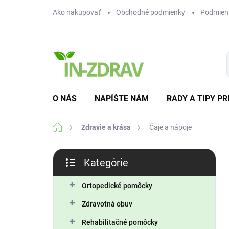
Prejsť
Ako nakupovať
Obchodné podmienky
Podmien
na
obsah
O NÁS
NAPÍŠTE NÁM
RADY A TIPY PR
Domov
Zdravie a krása
Čaje a nápoje
B
Kategórie
o
Preskočiť
č
kategórie
n
Ortopedické pomôcky
ý
Zdravotná obuv
p
a
Rehabilitačné pomôcky