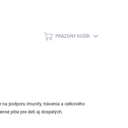
PRÁZDNY KOŠÍK
NÁKUPNÝ
KOŠÍK
e na podporu imunity, trávenia a celkového
né pitie pre deti aj dospelých.