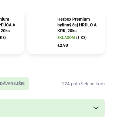
mium
Herbex Premium
 PĽÚCA A
bylinný čaj HRDLO A
 20ks
KRK, 20ks
 KS)
SKLADOM
(1 KS)
€2,90
124
položiek celkom
DÁVANEJŠIE
T01131
T01638