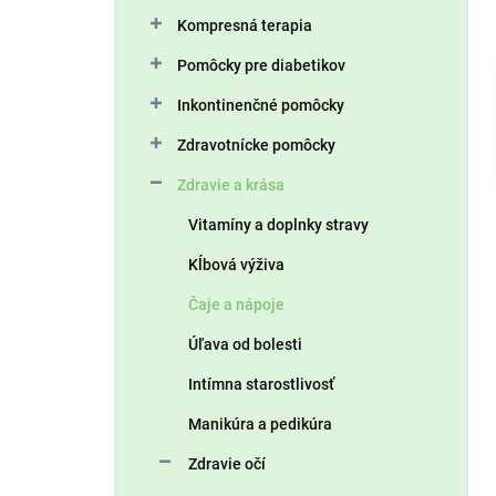
n
Kompresná terapia
e
l
Pomôcky pre diabetikov
Inkontinenčné pomôcky
Zdravotnícke pomôcky
Zdravie a krása
Vitamíny a doplnky stravy
Kĺbová výživa
Čaje a nápoje
Úľava od bolesti
Intímna starostlivosť
Manikúra a pedikúra
Zdravie očí