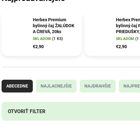
Herbex Premium
Herbex Pre
bylinný čaj ŽALÚDOK
bylinný čaj
A ČREVÁ, 20ks
PRIEDUŠKY,
SKLADOM
(1 KS)
SKLADOM
(1
€2,90
€2,90
R
a
ABECEDNE
NAJLACNEJŠIE
NAJDRAHŠIE
NAJPRE
d
e
n
i
OTVORIŤ FILTER
e
p
V
r
ý
o
T01130