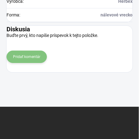
Výrobca
:
Herbex
Forma
:
nálevové vrecko
Diskusia
Buďte prvý, kto napíše príspevok k tejto položke.
Pridať komentár
Z
á
p
ä
t