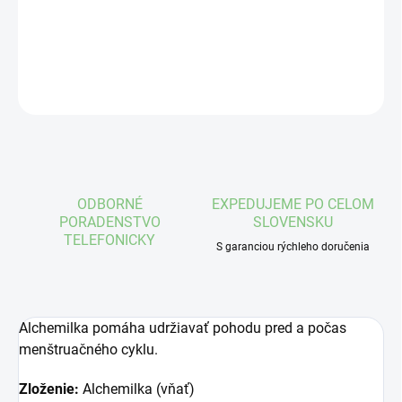
DETAILNÉ INFORMÁCIE
OPÝTAŤ SA
STRÁŽIŤ
ODBORNÉ
EXPEDUJEME PO CELOM
PORADENSTVO
SLOVENSKU
TELEFONICKY
S garanciou rýchleho doručenia
Alchemilka pomáha udržiavať pohodu pred a počas
menštruačného cyklu.
Zloženie:
Alchemilka (vňať)