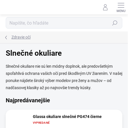
Prejsť
na
obsah
Hľadať
Zdravie očí
Slnečné okuliare
Slnečné okuliare nie sú len módny doplnok, ale predovšetkým
spoľahlivá ochrana vašich očí pred škodlivým UV žiarením. V našej
ponuke nájdete široký výber modelov pre ženy a mužov – od
nadčasovej klasiky až po najnovšie trendy kúsky.
Najpredávanejšie
Glassa okuliare slnečné PG474 čierne
VYPREDANÉ