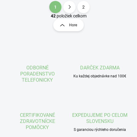
1
2
O
S
v
t
42
položiek celkom
l
r
Hore
á
á
d
n
a
k
c
o
i
e
v
p
a
r
ODBORNÉ
DARČEK ZDARMA
n
v
PORADENSTVO
i
Ku každej objednávke nad 100€
k
TELEFONICKY
e
y
v
ý
p
i
s
CERTIFIKOVANÉ
EXPEDUJEME PO CELOM
u
ZDRAVOTNÍCKE
SLOVENSKU
POMÔCKY
S garanciou rýchleho doručenia