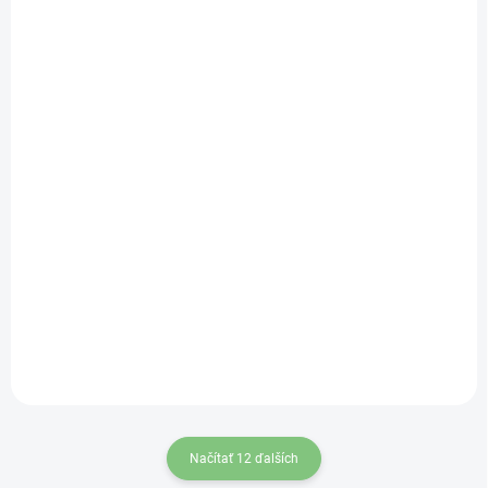
SKLADOM
SKLADOM
(1 KS)
(1 KS)
Glassa okuliare
Glassa okuliare
slnečné PG474 hnedé
slnečné PG474
priesvitné, hnedé sklá
€16
€16
Do košíka
Do košíka
Načítať 12 ďalších