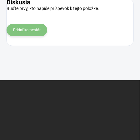
Diskusia
Buďte prvý, kto napíše príspevok k tejto položke.
Pridať komentár
Z
á
p
ä
t
i
e