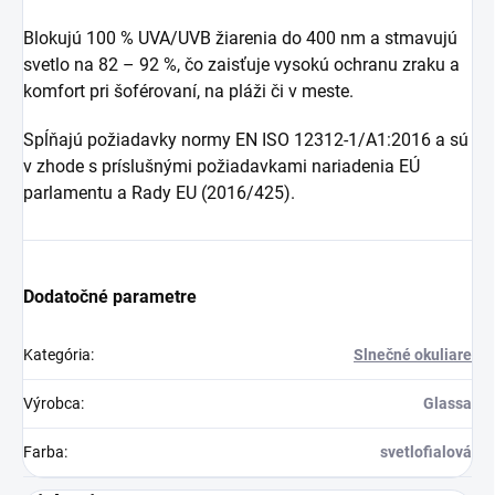
Blokujú 100 % UVA/UVB žiarenia do 400 nm a stmavujú
svetlo na 82 – 92 %, čo zaisťuje vysokú ochranu zraku a
komfort pri šoférovaní, na pláži či v meste.
Spĺňajú požiadavky normy EN ISO 12312-1/A1:2016 a sú
v zhode s príslušnými požiadavkami nariadenia EÚ
parlamentu a Rady EU (2016/425).
Dodatočné parametre
Kategória
:
Slnečné okuliare
Výrobca
:
Glassa
Farba
:
svetlofialová