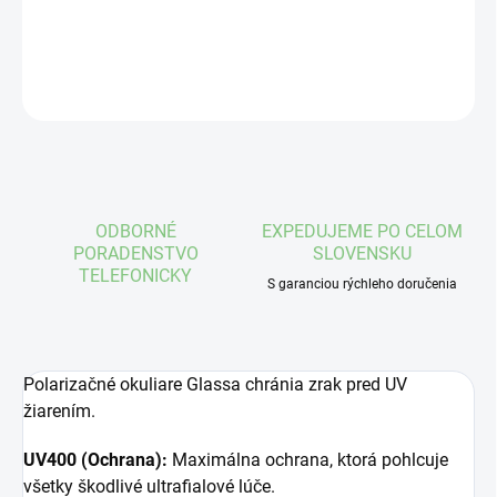
DETAILNÉ INFORMÁCIE
OPÝTAŤ SA
STRÁŽIŤ
ODBORNÉ
EXPEDUJEME PO CELOM
PORADENSTVO
SLOVENSKU
TELEFONICKY
S garanciou rýchleho doručenia
Polarizačné okuliare Glassa chránia zrak pred UV
žiarením.
UV400 (Ochrana):
Maximálna ochrana, ktorá pohlcuje
všetky škodlivé ultrafialové lúče.