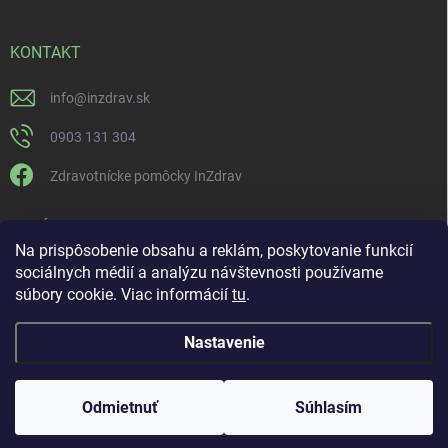
KONTAKT
info
@
inzdrav.sk
0903 131 304
Zdravotnícke pomôcky InZdrav
PRIJÍMAME ONLINE PLATBY
Na prispôsobenie obsahu a reklám, poskytovanie funkcií
sociálnych médií a analýzu návštevnosti používame
súbory cookie. Viac informácií
tu
.
Nastavenie
Copyright 2026
IN-ZDRAV
. Všetky práva vyhradené.
Upraviť nastavenie
cookies
ŠPECIALISTI NA ORTÉZY, KOMPRESNÚ TERAPIU A
Odmietnuť
Súhlasím
REHABILITÁCIU
Vytvoril Shoptet