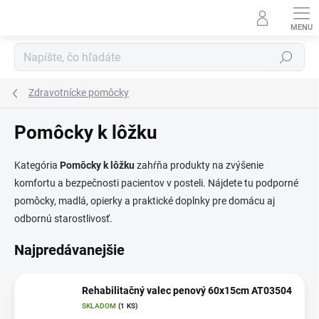
Prejsť
na
obsah
Hľadať
Zdravotnícke pomôcky
Pomôcky k lôžku
Kategória
Pomôcky k lôžku
zahŕňa produkty na zvýšenie
komfortu a bezpečnosti pacientov v posteli. Nájdete tu podporné
pomôcky, madlá, opierky a praktické doplnky pre domácu aj
odbornú starostlivosť.
Najpredávanejšie
Rehabilitačný valec penový 60x15cm AT03504
SKLADOM
(1 KS)