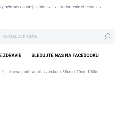
ky ochrany osobných údajov
Hodnotenie obchodu
Hľadať
E ZDRAVIE
SLEDUJTE NÁS NA FACEBOOKU
Abena podbradník s vreckom, 38cm x 70cm 100ks
Neohodnotené
Podrobnosti hodnotenia
ZNAČKA
€
Jedn
€0,1
cena
SK