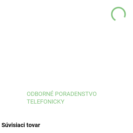
MÔŽ
DO:
12.
DETA
ODBORNÉ PORADENSTVO
TELEFONICKY
Súvisiaci tovar