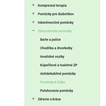
n
Kompresná terapia
e
l
Pomôcky pre diabetikov
Inkontinenčné pomôcky
Zdravotnícke pomôcky
Barle a palice
Chodítka a štvorkolky
Invalidné vozíky
Kúpeľňové a toaletné ZP
Antidekubitné pomôcky
Pomôcky k lôžku
Polohovacie pomôcky
Zdravie a krása