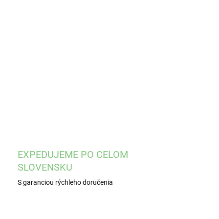
EME DORUČIŤ
8.2026
−
+
Pridať do košíka
ILNÉ INFORMÁCIE
OPÝTAŤ SA
STRÁŽIŤ
EXPEDUJEME PO CELOM
SLOVENSKU
S garanciou rýchleho doručenia