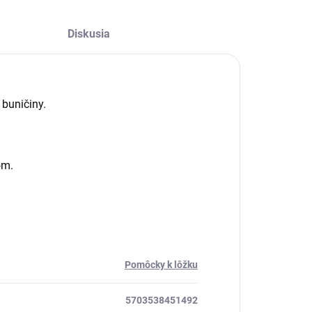
Diskusia
 buničiny.
om.
Pomôcky k lôžku
5703538451492