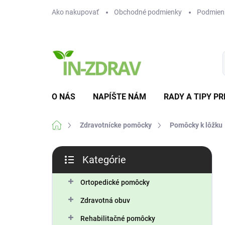
Prejsť
Ako nakupovať
Obchodné podmienky
Podmien
na
obsah
O NÁS
NAPÍŠTE NÁM
RADY A TIPY PR
Domov
Zdravotnícke pomôcky
Pomôcky k lôžku
B
Kategórie
o
Preskočiť
č
kategórie
n
Ortopedické pomôcky
ý
Zdravotná obuv
p
a
Rehabilitačné pomôcky