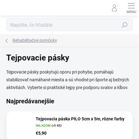
Prejsť
na
obsah
Hľadať
Rehabilitačné pomôcky
Tejpovacie pásky
Tejpovacie pásky poskytujú oporu pri pohybe, pomáhajú
stabilizovať namáhané miesta a sú vhodné pri športe aj bežných
aktivitách. Vyberte si praktické tejpy pre podporu svalov a kĺbov.
Najpredávanejšie
Tejpovacia páska PILO 5cm x 5m, rôzne farby
SKLADOM
(>5 KS)
€5,90