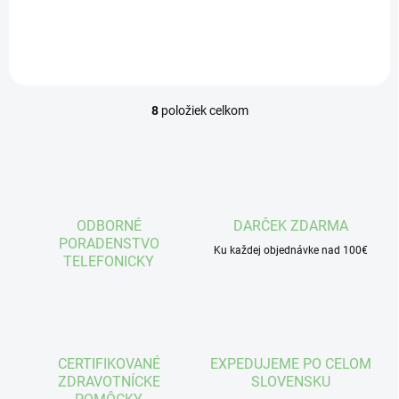
8
položiek celkom
O
v
l
á
d
a
c
ODBORNÉ
DARČEK ZDARMA
i
PORADENSTVO
e
Ku každej objednávke nad 100€
TELEFONICKY
p
r
v
k
y
v
CERTIFIKOVANÉ
EXPEDUJEME PO CELOM
ý
ZDRAVOTNÍCKE
SLOVENSKU
p