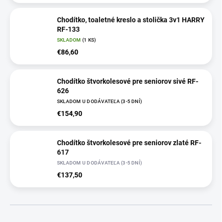
Chodítko, toaletné kreslo a stolička 3v1 HARRY
RF-133
SKLADOM
(1 KS)
€86,60
Chodítko štvorkolesové pre seniorov sivé RF-
626
SKLADOM U DODÁVATEĽA (3-5 DNÍ)
€154,90
Chodítko štvorkolesové pre seniorov zlaté RF-
617
SKLADOM U DODÁVATEĽA (3-5 DNÍ)
€137,50
R