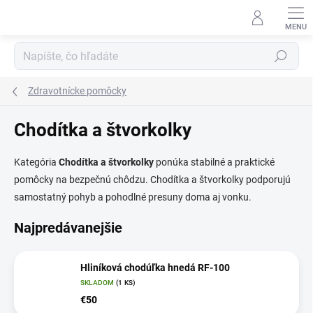
Prejsť
na
obsah
Hľadať
Zdravotnícke pomôcky
Chodítka a štvorkolky
Kategória
Chodítka a štvorkolky
ponúka stabilné a praktické
pomôcky na bezpečnú chôdzu. Chodítka a štvorkolky podporujú
samostatný pohyb a pohodlné presuny doma aj vonku.
Najpredávanejšie
Hliníková chodúľka hnedá RF-100
SKLADOM
(1 KS)
€50