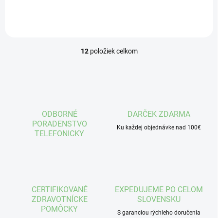
12
položiek celkom
O
v
l
á
d
a
c
ODBORNÉ
DARČEK ZDARMA
i
PORADENSTVO
e
Ku každej objednávke nad 100€
TELEFONICKY
p
r
v
k
y
v
CERTIFIKOVANÉ
EXPEDUJEME PO CELOM
ý
ZDRAVOTNÍCKE
SLOVENSKU
p
POMÔCKY
i
S garanciou rýchleho doručenia