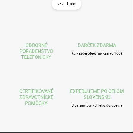
r
Hore
á
á
d
n
a
k
c
o
i
e
v
p
a
r
ODBORNÉ
DARČEK ZDARMA
n
v
PORADENSTVO
i
Ku každej objednávke nad 100€
k
TELEFONICKY
e
y
v
ý
p
i
s
CERTIFIKOVANÉ
EXPEDUJEME PO CELOM
u
ZDRAVOTNÍCKE
SLOVENSKU
POMÔCKY
S garanciou rýchleho doručenia