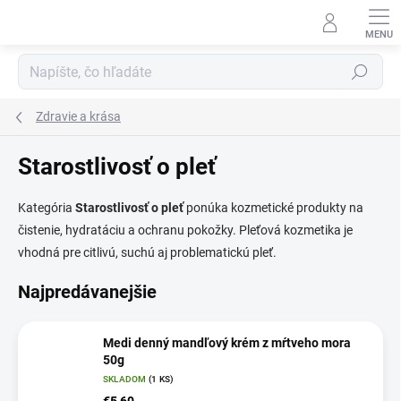
Prejsť
na
obsah
Hľadať
Zdravie a krása
Starostlivosť o pleť
Kategória
Starostlivosť o pleť
ponúka kozmetické produkty na
čistenie, hydratáciu a ochranu pokožky. Pleťová kozmetika je
vhodná pre citlivú, suchú aj problematickú pleť.
Najpredávanejšie
Medi denný mandľový krém z mŕtveho mora
50g
SKLADOM
(1 KS)
€5,60