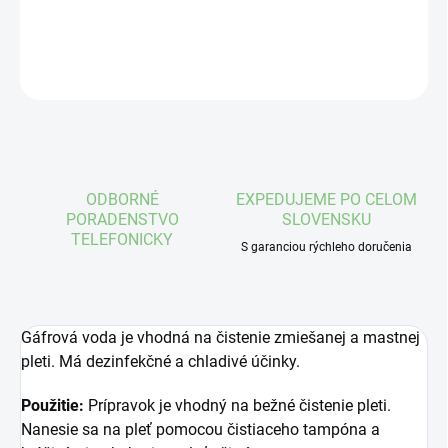
DETAILNÉ INFORMÁCIE
OPÝTAŤ SA
STRÁŽIŤ
ODBORNÉ
EXPEDUJEME PO CELOM
PORADENSTVO
SLOVENSKU
TELEFONICKY
S garanciou rýchleho doručenia
Gáfrová voda je vhodná na čistenie zmiešanej a mastnej
pleti. Má dezinfekčné a chladivé účinky.
Použitie:
Prípravok je vhodný na bežné čistenie pleti.
Nanesie sa na pleť pomocou čistiaceho tampóna a