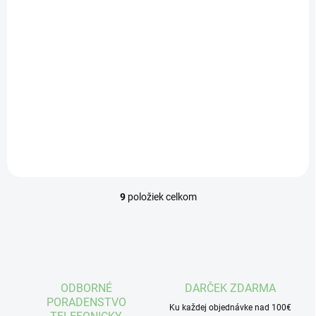
(3 KS)
Thuasne
bezkontaktný
teplomer
€37,90
Do košíka
9
položiek celkom
O
v
l
á
d
a
c
ODBORNÉ
DARČEK ZDARMA
i
PORADENSTVO
e
Ku každej objednávke nad 100€