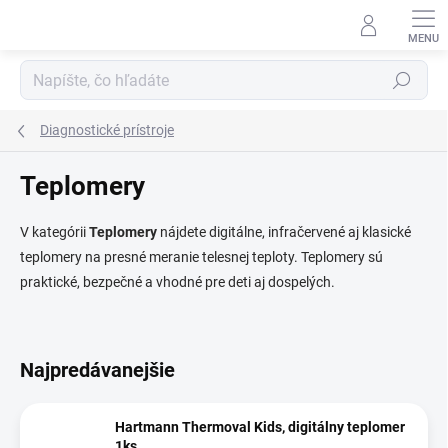
Prejsť
na
obsah
Hľadať
Diagnostické prístroje
Teplomery
V kategórii
Teplomery
nájdete digitálne, infračervené aj klasické
teplomery na presné meranie telesnej teploty. Teplomery sú
praktické, bezpečné a vhodné pre deti aj dospelých.
Najpredávanejšie
Hartmann Thermoval Kids, digitálny teplomer
1ks