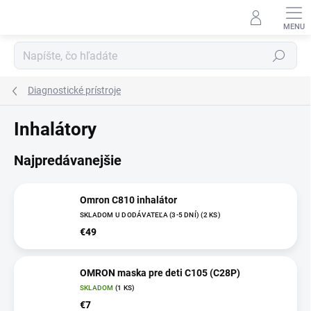
Prejsť
na
obsah
Hľadať
Diagnostické prístroje
Inhalátory
Najpredávanejšie
Omron C810 inhalátor
SKLADOM U DODÁVATEĽA (3-5 DNÍ)
(2 KS)
€49
OMRON maska pre deti C105 (C28P)
SKLADOM
(1 KS)
€7