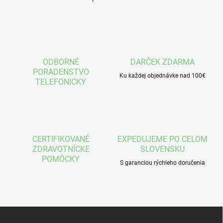
O
v
l
á
d
a
c
ODBORNÉ
DARČEK ZDARMA
i
PORADENSTVO
e
Ku každej objednávke nad 100€
TELEFONICKY
p
r
v
k
y
v
CERTIFIKOVANÉ
EXPEDUJEME PO CELOM
ý
ZDRAVOTNÍCKE
SLOVENSKU
p
POMÔCKY
i
S garanciou rýchleho doručenia
s
u
Z
á