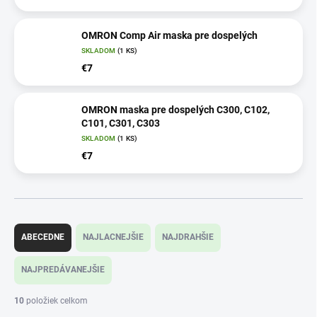
OMRON Comp Air maska pre dospelých
SKLADOM
(1 KS)
€7
OMRON maska pre dospelých C300, C102,
C101, C301, C303
SKLADOM
(1 KS)
€7
R
a
ABECEDNE
NAJLACNEJŠIE
NAJDRAHŠIE
d
e
NAJPREDÁVANEJŠIE
n
i
10
položiek celkom
e