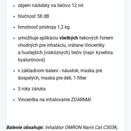
objem nádobky na liečivo 12 ml
hlučnosť 58 dB
hmotnosť prístroja 1,2 kg
umožňuje aplikáciu
všetkých
liekových foriem
vhodných pre inhaláciu, vrátane Vincentky
a hustejších (viskóznych) liečiv (napr. kyselina
hyalurónová)
v základnom balení - náustok, maska pre
dospelých, maska pre deti, 1 filter
3 roky záruka
Vincentka na inhalovanie ZDARMA!
Balenie obsahuje:
Inhalátor OMRON Nami Cat C303K,