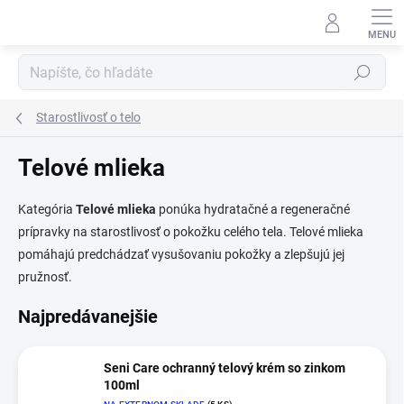
Prejsť
na
obsah
Hľadať
Starostlivosť o telo
Telové mlieka
Kategória
Telové mlieka
ponúka hydratačné a regeneračné
prípravky na starostlivosť o pokožku celého tela. Telové mlieka
pomáhajú predchádzať vysušovaniu pokožky a zlepšujú jej
pružnosť.
Najpredávanejšie
Seni Care ochranný telový krém so zinkom
100ml