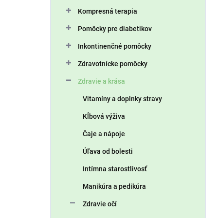
n
Kompresná terapia
e
l
Pomôcky pre diabetikov
Inkontinenčné pomôcky
Zdravotnícke pomôcky
Zdravie a krása
Vitamíny a doplnky stravy
Kĺbová výživa
Čaje a nápoje
Úľava od bolesti
Intímna starostlivosť
Manikúra a pedikúra
Zdravie očí