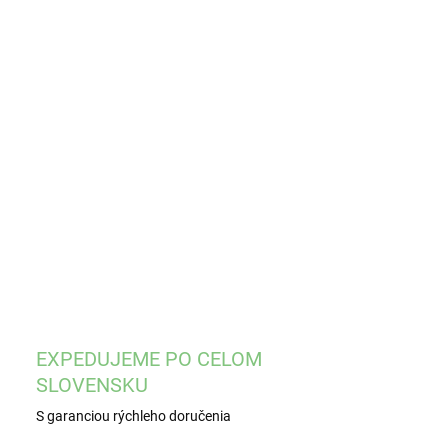
EME DORUČIŤ
8.2026
−
+
Pridať do košíka
čelou materskou kašičkou
ILNÉ INFORMÁCIE
OPÝTAŤ SA
STRÁŽIŤ
EXPEDUJEME PO CELOM
SLOVENSKU
S garanciou rýchleho doručenia