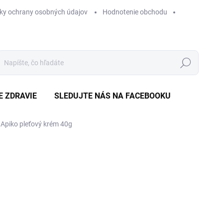
ky ochrany osobných údajov
Hodnotenie obchodu
Hľadať
E ZDRAVIE
SLEDUJTE NÁS NA FACEBOOKU
Apiko pleťový krém 40g
Neohodnotené
Podrobnosti hodnotenia
ZNAČKA
€
Jedn
€5,7
cena
SK