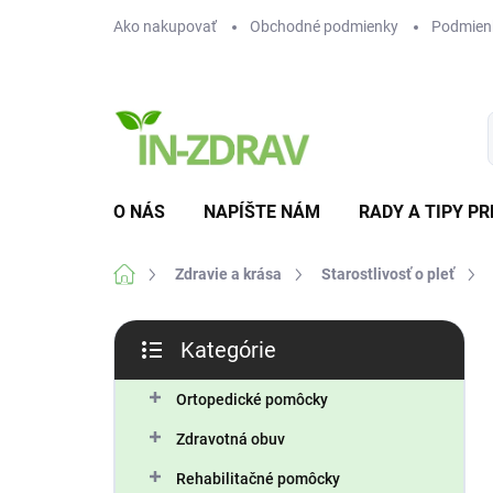
Prejsť
Ako nakupovať
Obchodné podmienky
Podmien
na
obsah
O NÁS
NAPÍŠTE NÁM
RADY A TIPY PR
Domov
Zdravie a krása
Starostlivosť o pleť
B
Kategórie
o
Preskočiť
č
kategórie
n
Ortopedické pomôcky
ý
Zdravotná obuv
p
a
Rehabilitačné pomôcky