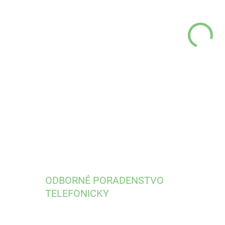
MÔŽ
DO:
12.
s v
DETA
ODBORNÉ PORADENSTVO
TELEFONICKY