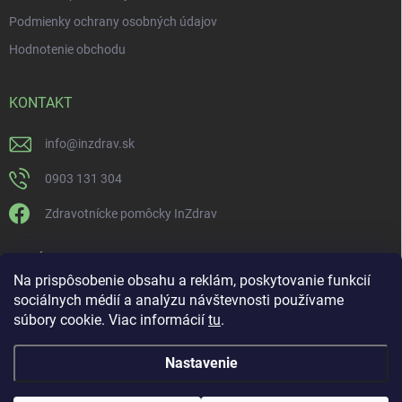
Podmienky ochrany osobných údajov
Hodnotenie obchodu
KONTAKT
info
@
inzdrav.sk
0903 131 304
Zdravotnícke pomôcky InZdrav
PRIJÍMAME ONLINE PLATBY
Na prispôsobenie obsahu a reklám, poskytovanie funkcií
sociálnych médií a analýzu návštevnosti používame
súbory cookie. Viac informácií
tu
.
Nastavenie
Copyright 2026
IN-ZDRAV
. Všetky práva vyhradené.
Upraviť nastavenie