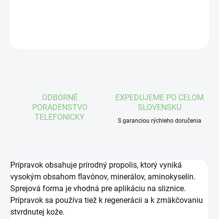
DETAILNÉ INFORMÁCIE
OPÝTAŤ SA
STRÁŽIŤ
ODBORNÉ
EXPEDUJEME PO CELOM
PORADENSTVO
SLOVENSKU
TELEFONICKY
S garanciou rýchleho doručenia
Prípravok obsahuje prírodný propolis, ktorý vyniká
vysokým obsahom flavónov, minerálov, aminokyselín.
Sprejová forma je vhodná pre aplikáciu na sliznice.
Prípravok sa používa tiež k regenerácii a k zmäkčovaniu
stvrdnutej kože.