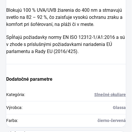
Blokujú 100 % UVA/UVB žiarenia do 400 nm a stmavujú
svetlo na 82 – 92 %, čo zaisťuje vysokú ochranu zraku a
komfort pri šoférovaní, na pláži či v meste.
Spĺňajú požiadavky normy EN ISO 12312-1/A1:2016 a sú
v zhode s príslušnými požiadavkami nariadenia EÚ
parlamentu a Rady EU (2016/425).
Dodatočné parametre
Kategória
:
Slnečné okuliare
Výrobca
:
Glassa
Farba
:
čierno-červená