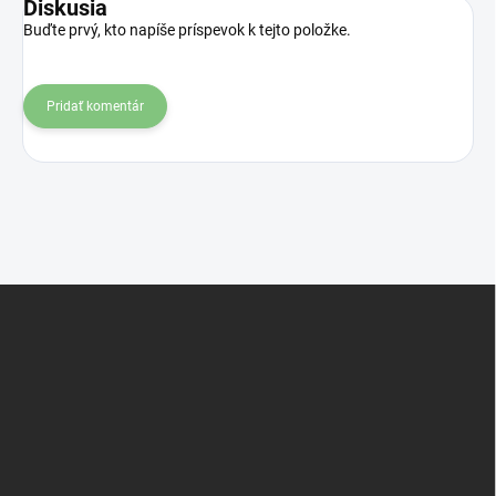
Diskusia
Buďte prvý, kto napíše príspevok k tejto položke.
Pridať komentár
Z
á
p
ä
t
i
e