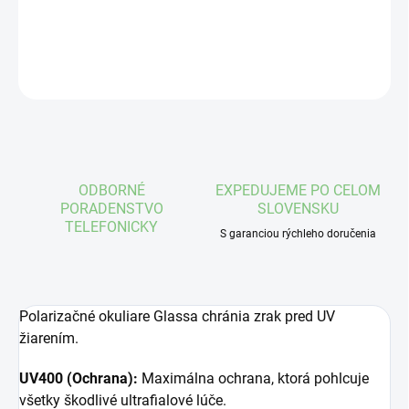
DETAILNÉ INFORMÁCIE
OPÝTAŤ SA
STRÁŽIŤ
ODBORNÉ
EXPEDUJEME PO CELOM
PORADENSTVO
SLOVENSKU
TELEFONICKY
S garanciou rýchleho doručenia
Polarizačné okuliare Glassa chránia zrak pred UV
žiarením.
UV400 (Ochrana):
Maximálna ochrana, ktorá pohlcuje
všetky škodlivé ultrafialové lúče.