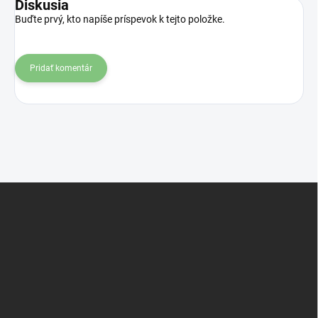
Diskusia
Buďte prvý, kto napíše príspevok k tejto položke.
Pridať komentár
Z
á
p
ä
t
i
e