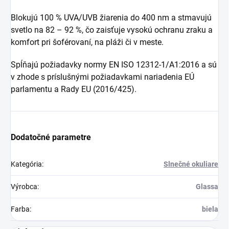
Blokujú 100 % UVA/UVB žiarenia do 400 nm a stmavujú
svetlo na 82 – 92 %, čo zaisťuje vysokú ochranu zraku a
komfort pri šoférovaní, na pláži či v meste.
Spĺňajú požiadavky normy EN ISO 12312-1/A1:2016 a sú
v zhode s príslušnými požiadavkami nariadenia EÚ
parlamentu a Rady EU (2016/425).
Dodatočné parametre
Kategória
:
Slnečné okuliare
Výrobca
:
Glassa
Farba
:
biela