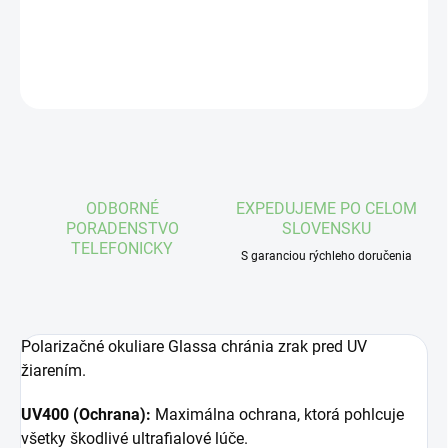
DETAILNÉ INFORMÁCIE
OPÝTAŤ SA
STRÁŽIŤ
ODBORNÉ
EXPEDUJEME PO CELOM
PORADENSTVO
SLOVENSKU
TELEFONICKY
S garanciou rýchleho doručenia
Polarizačné okuliare Glassa chránia zrak pred UV
žiarením.
UV400 (Ochrana):
Maximálna ochrana, ktorá pohlcuje
všetky škodlivé ultrafialové lúče.