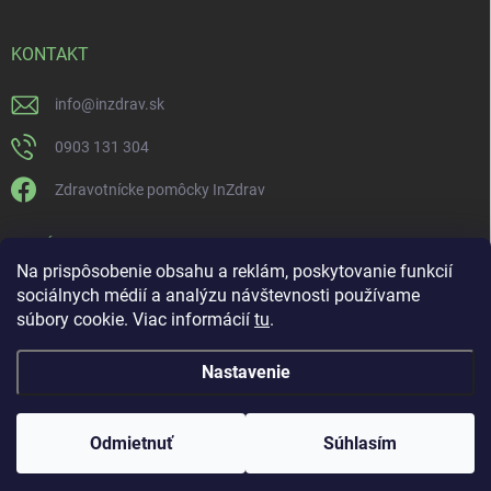
KONTAKT
info
@
inzdrav.sk
0903 131 304
Zdravotnícke pomôcky InZdrav
PRIJÍMAME ONLINE PLATBY
Na prispôsobenie obsahu a reklám, poskytovanie funkcií
sociálnych médií a analýzu návštevnosti používame
súbory cookie. Viac informácií
tu
.
Nastavenie
Copyright 2026
IN-ZDRAV
. Všetky práva vyhradené.
Upraviť nastavenie
cookies
ŠPECIALISTI NA ORTÉZY, KOMPRESNÚ TERAPIU A
Odmietnuť
Súhlasím
REHABILITÁCIU
Vytvoril Shoptet