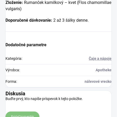
Zloženie:
Rumanček kamilkový – kvet (Flos chamomillae
vulgaris)
Doporučené dávkovanie:
2 až 3 šálky denne.
Dodatočné parametre
Kategória
:
Čaje a nápoje
Výrobca
:
Apotheke
Forma
:
nálevové vrecko
Diskusia
Buďte prvý, kto napíše príspevok k tejto položke.
Pridať komentár