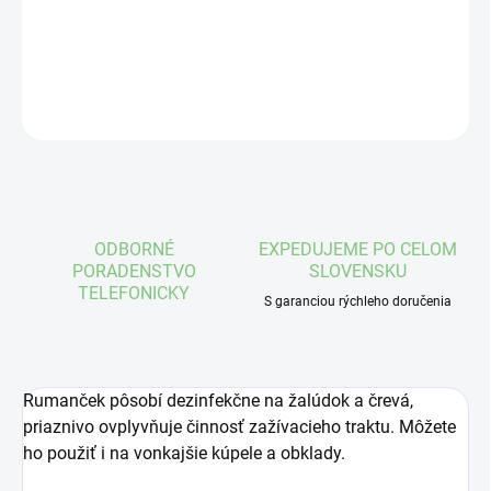
DETAILNÉ INFORMÁCIE
OPÝTAŤ SA
STRÁŽIŤ
ODBORNÉ
EXPEDUJEME PO CELOM
PORADENSTVO
SLOVENSKU
TELEFONICKY
S garanciou rýchleho doručenia
Rumanček pôsobí dezinfekčne na žalúdok a črevá,
priaznivo ovplyvňuje činnosť zažívacieho traktu. Môžete
ho použiť i na vonkajšie kúpele a obklady.