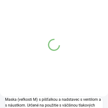
SKLADOM
SKLADOM
(1 KS)
(1 KS)
OMRON maska pre deti
OMRON maska pre deti
C105 (C28P)
C300, C102, C101, C303
€7
€7
Do košíka
Do košíka
Maska (veľkosti M) s píšťalkou a nadstavec s ventilom a
s náustkom. Určené na použitie s väčšinou tlakových