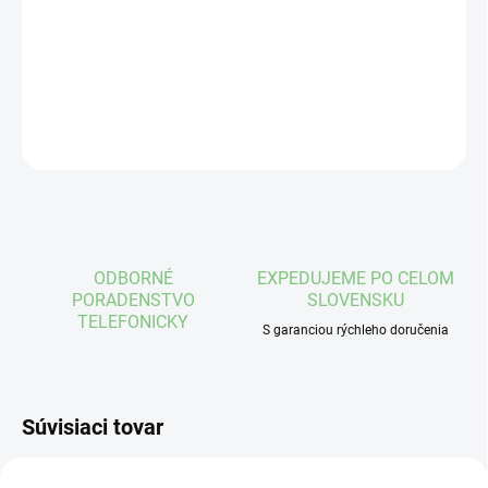
−
+
Pridať do košíka
DETAILNÉ INFORMÁCIE
OPÝTAŤ SA
STRÁŽIŤ
ODBORNÉ
EXPEDUJEME PO CELOM
PORADENSTVO
SLOVENSKU
TELEFONICKY
S garanciou rýchleho doručenia
Súvisiaci tovar