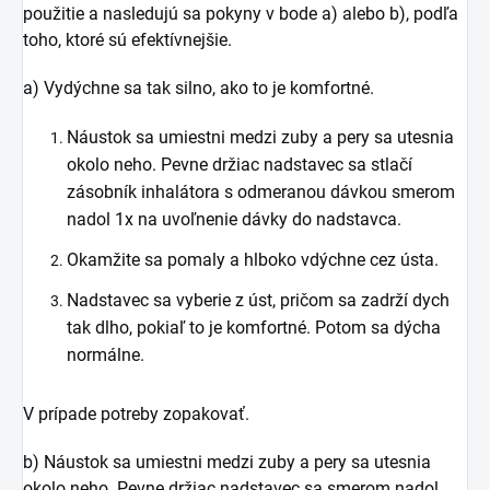
použitie a nasledujú sa pokyny v bode a) alebo b), podľa
toho, ktoré sú efektívnejšie.
a) Vydýchne sa tak silno, ako to je komfortné.
Náustok sa umiestni medzi zuby a pery sa utesnia
okolo neho. Pevne držiac nadstavec sa stlačí
zásobník inhalátora s odmeranou dávkou smerom
nadol 1x na uvoľnenie dávky do nadstavca.
Okamžite sa pomaly a hlboko vdýchne cez ústa.
Nadstavec sa vyberie z úst, pričom sa zadrží dych
tak dlho, pokiaľ to je komfortné. Potom sa dýcha
normálne.
V prípade potreby zopakovať.
b) Náustok sa umiestni medzi zuby a pery sa utesnia
okolo neho. Pevne držiac nadstavec sa smerom nadol