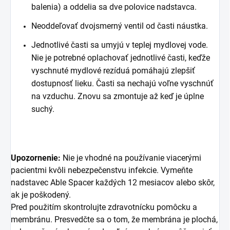
balenia) a oddelia sa dve polovice nadstavca.
Neoddeľovať dvojsmerný ventil od časti náustka.
Jednotlivé časti sa umyjú v teplej mydlovej vode.
Nie je potrebné oplachovať jednotlivé časti, keďže
vyschnuté mydlové rezíduá pomáhajú zlepšiť
dostupnosť lieku. Časti sa nechajú voľne vyschnúť
na vzduchu. Znovu sa zmontuje až keď je úplne
suchý.
Upozornenie:
Nie je vhodné na používanie viacerými
pacientmi kvôli nebezpečenstvu infekcie. Vymeňte
nadstavec Able Spacer každých 12 mesiacov alebo skôr,
ak je poškodený.
Pred použitím skontrolujte zdravotnícku pomôcku a
membránu. Presvedčte sa o tom, že membrána je plochá,