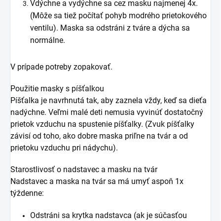
Vdýchne a vydýchne sa cez masku najmenej 4x.
(Môže sa tiež počítať pohyb modrého prietokového
ventilu). Maska sa odstráni z tváre a dýcha sa
normálne.
V prípade potreby zopakovať.
Použitie masky s píšťalkou
Píšťalka je navrhnutá tak, aby zaznela vždy, keď sa dieťa
nadýchne. Veľmi malé deti nemusia vyvinúť dostatočný
prietok vzduchu na spustenie píšťalky. (Zvuk píšťalky
závisí od toho, ako dobre maska priľne na tvár a od
prietoku vzduchu pri nádychu).
Starostlivosť o nadstavec a masku na tvár
Nadstavec a maska na tvár sa má umyť aspoň 1x
týždenne:
Odstráni sa krytka nadstavca (ak je súčasťou