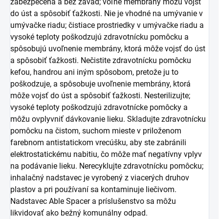
zabezpečená a bez závad; voľné membrány môžu vojsť
do úst a spôsobiť ťažkosti. Nie je vhodné na umývanie v
umývačke riadu; čistiace prostriedky v umývačke riadu a
vysoké teploty poškodzujú zdravotnícku pomôcku a
spôsobujú uvoľnenie membrány, ktorá môže vojsť do úst
a spôsobiť ťažkosti. Nečistite zdravotnícku pomôcku
kefou, handrou ani iným spôsobom, pretože ju to
poškodzuje, a spôsobuje uvoľnenie membrány, ktorá
môže vojsť do úst a spôsobiť ťažkosti. Nesterilizujte;
vysoké teploty poškodzujú zdravotnícke pomôcky a
môžu ovplyvniť dávkovanie lieku. Skladujte zdravotnícku
pomôcku na čistom, suchom mieste v priloženom
farebnom antistatickom vrecúšku, aby ste zabránili
elektrostatickému nabitiu, čo môže mať negatívny vplyv
na podávanie lieku. Nerecyklujte zdravotnícku pomôcku;
inhalačný nadstavec je vyrobený z viacerých druhov
plastov a pri používaní sa kontaminuje liečivom.
Nadstavec Able Spacer a príslušenstvo sa môžu
likvidovať ako bežný komunálny odpad.