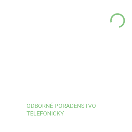
MÔŽ
DO:
11.
vlo
DETA
ODBORNÉ PORADENSTVO
TELEFONICKY