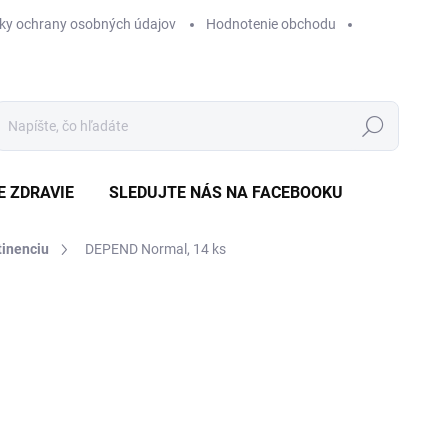
ky ochrany osobných údajov
Hodnotenie obchodu
Hľadať
E ZDRAVIE
SLEDUJTE NÁS NA FACEBOOKU
tinenciu
DEPEND Normal, 14 ks
Neohodnotené
Podrobnosti hodnotenia
ZNAČKA
€
Jedn
€0,2
cena
SK