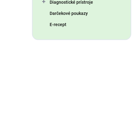
Diagnostické prístroje
Darčekové poukazy
E-recept