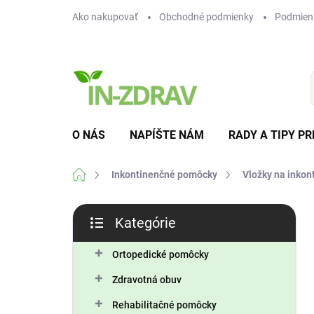
Prejsť
Ako nakupovať
Obchodné podmienky
Podmien
na
obsah
O NÁS
NAPÍŠTE NÁM
RADY A TIPY PR
Domov
Inkontinenčné pomôcky
Vložky na inkon
B
Kategórie
o
Preskočiť
č
kategórie
n
Ortopedické pomôcky
ý
Zdravotná obuv
p
a
Rehabilitačné pomôcky