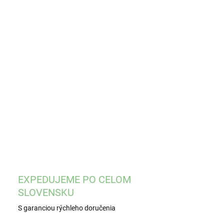
EME DORUČIŤ
8.2026
−
+
Pridať do košíka
žky
ILNÉ INFORMÁCIE
OPÝTAŤ SA
STRÁŽIŤ
EXPEDUJEME PO CELOM
SLOVENSKU
S garanciou rýchleho doručenia