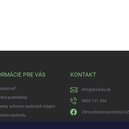
ORMÁCIE PRE VÁS
KONTAKT
akupovať
info
@
inzdrav.sk
dné podmienky
0903 131 304
enky ochrany osobných údajov
Zdravotnícke pomôcky In
tenie obchodu