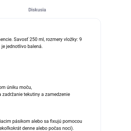
Diskusia
encie. Savosť 250 ml, rozmery vložky: 9
je jednotlivo balená.
vom úniku moču,
 a zadržanie tekutiny a zamedzenie
piacim pásikom alebo sa fixujú pomocou
iekoľkokrát denne alebo počas noci).