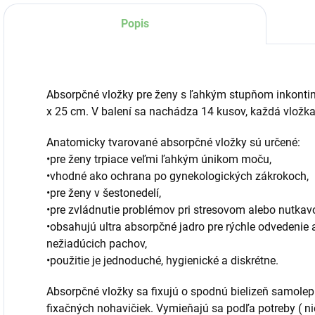
Popis
Absorpčné vložky pre ženy s ľahkým stupňom inkontin
x 25 cm. V balení sa nachádza 14 kusov, každá vložka 
Anatomicky tvarované absorpčné vložky sú určené:
•pre ženy trpiace veľmi ľahkým únikom moču,
•vhodné ako ochrana po gynekologických zákrokoch,
•pre ženy v šestonedelí,
•pre zvládnutie problémov pri stresovom alebo nutka
•obsahujú ultra absorpčné jadro pre rýchle odvedenie
nežiadúcich pachov,
•použitie je jednoduché, hygienické a diskrétne.
Absorpčné vložky sa fixujú o spodnú bielizeň samole
fixačných nohavičiek. Vymieňajú sa podľa potreby ( n