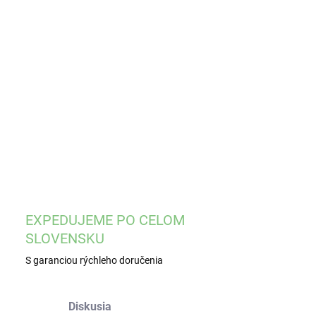
EME DORUČIŤ
8.2026
−
+
Pridať do košíka
ILNÉ INFORMÁCIE
OPÝTAŤ SA
STRÁŽIŤ
EXPEDUJEME PO CELOM
SLOVENSKU
S garanciou rýchleho doručenia
Diskusia