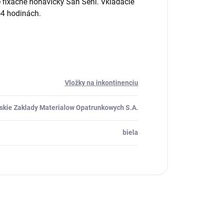
é fixačné nohavičky San Seni. Vkladacie
-4 hodinách.
Vložky na inkontinenciu
skie Zaklady Materialow Opatrunkowych S.A.
biela