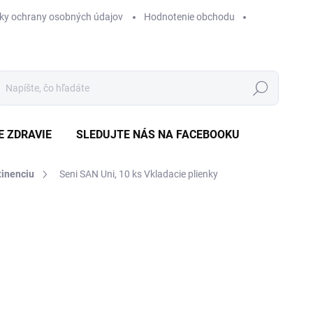
ky ochrany osobných údajov
Hodnotenie obchodu
Hľadať
E ZDRAVIE
SLEDUJTE NÁS NA FACEBOOKU
tinenciu
Seni SAN Uni, 10 ks
Vkladacie plienky
Neohodnotené
Podrobnosti hodnotenia
ZNAČKA
€
Jedn
€0,4
cena
SK