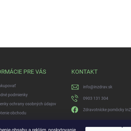
ORMÁCIE PRE VÁS
KONTAKT
akupovať
info
@
inzdrav.sk
dné podmienky
0903 131 304
enky ochrany osobných údajov
Zdravotnícke pomôcky In
tenie obchodu
benie obsahu a reklám, poskytovanie