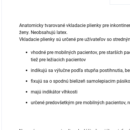
Anatomicky tvarované vkladacie plienky pre inkontin
ženy. Neobsahujú latex.
Vkladacie plienky sú určené pre užívateľov so stredn
vhodné pre mobilných pacientov, pre starších p
tiež pre ležiacich pacientov
indikujú sa výlučne podľa stupňa postihnutia, b
fixujú sa o spodnú bielizeň samolepiacim pásik
majú indikátor vlhkosti
určené predovšetkým pre mobilných pacientov, 