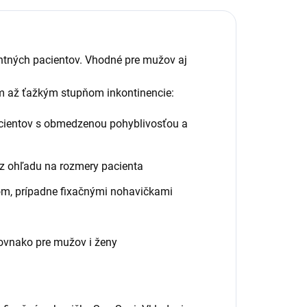
entných pacientov. Vhodné pre mužov aj
ým až ťažkým stupňom inkontinencie:
acientov s obmedzenou pohyblivosťou a
ez ohľadu na rozmery pacienta
om, prípadne fixačnými nohavičkami
rovnako pre mužov i ženy