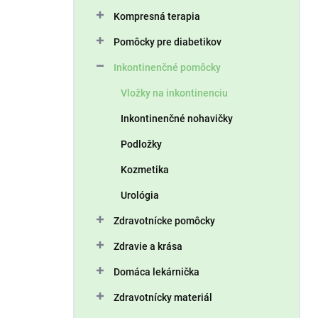
n
Kompresná terapia
e
l
Pomôcky pre diabetikov
Inkontinenčné pomôcky
Vložky na inkontinenciu
Inkontinenčné nohavičky
Podložky
Kozmetika
Urológia
Zdravotnícke pomôcky
Zdravie a krása
Domáca lekárnička
Zdravotnícky materiál