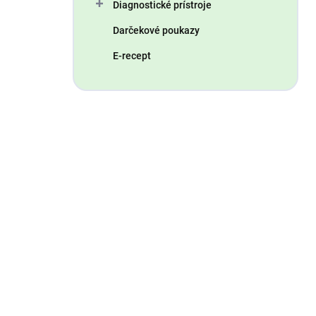
Diagnostické prístroje
Darčekové poukazy
E-recept