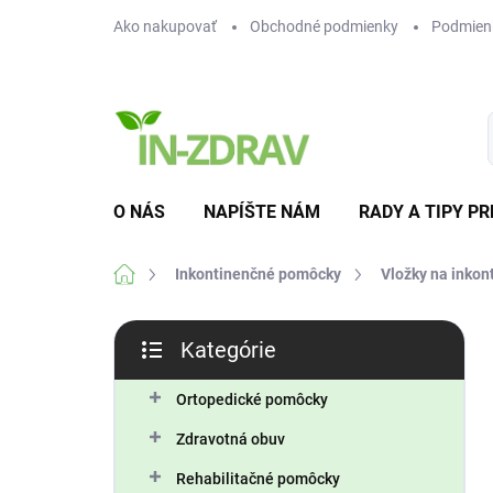
Prejsť
Ako nakupovať
Obchodné podmienky
Podmien
na
obsah
O NÁS
NAPÍŠTE NÁM
RADY A TIPY PR
Domov
Inkontinenčné pomôcky
Vložky na inkon
B
Kategórie
o
Preskočiť
č
kategórie
n
Ortopedické pomôcky
ý
Zdravotná obuv
p
a
Rehabilitačné pomôcky