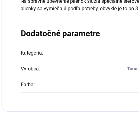
Na správne upevnenie plienok slúžia špeciálne sieťov
plienky sa vymieňajú podľa potreby, obvykle je to po 3
Dodatočné parametre
Kategória
:
Výrobca
:
Torun
Farba
: