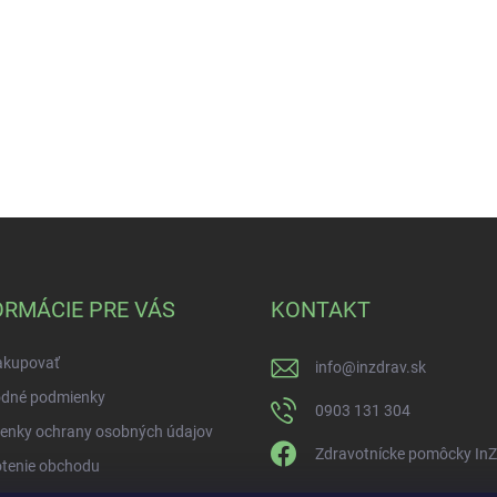
ORMÁCIE PRE VÁS
KONTAKT
akupovať
info
@
inzdrav.sk
dné podmienky
0903 131 304
enky ochrany osobných údajov
Zdravotnícke pomôcky In
tenie obchodu