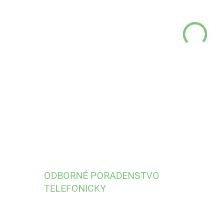
MÔŽ
DO:
13.
vlo
DETA
ODBORNÉ PORADENSTVO
TELEFONICKY