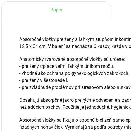
Popis
Absorpčné vložky pre ženy s ľahkým stupňom inkontin
12,5 x 34 cm. V balení sa nachádza 6 kusov, každá vlo
Anatomicky tvarované absorpčné vložky sú určené:
- pre ženy trpiace veľmi ľahkým únikom moču,
- vhodné ako ochrana po gynekologických zákrokoch,
- pre ženy v šestonedelí,
- pre zvládnutie problémov pri stresovom alebo nutk
Obsahujú absorpčné jadro pre rýchle odvedenie a zad
nežiadúcich pachov. Použitie je jednoduché, hygienick
Absorpčné vložky sa fixujú o spodnú bielizeň samole
fixačných nohavičiek. Vymieňajú sa podľa potreby (ni