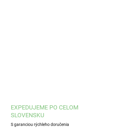
EME DORUČIŤ
8.2026
−
+
Pridať do košíka
žky
ILNÉ INFORMÁCIE
OPÝTAŤ SA
STRÁŽIŤ
EXPEDUJEME PO CELOM
SLOVENSKU
S garanciou rýchleho doručenia