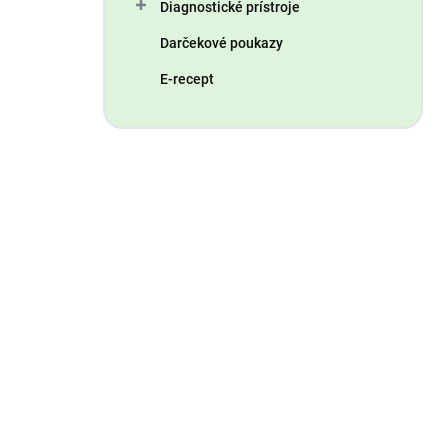
Diagnostické prístroje
Darčekové poukazy
E-recept