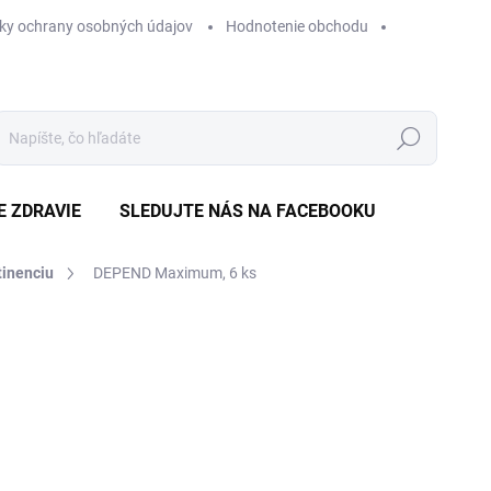
ky ochrany osobných údajov
Hodnotenie obchodu
Hľadať
E ZDRAVIE
SLEDUJTE NÁS NA FACEBOOKU
tinenciu
DEPEND Maximum, 6 ks
Neohodnotené
Podrobnosti hodnotenia
ZNAČKA
€
Jedn
€0,4
cena
NA