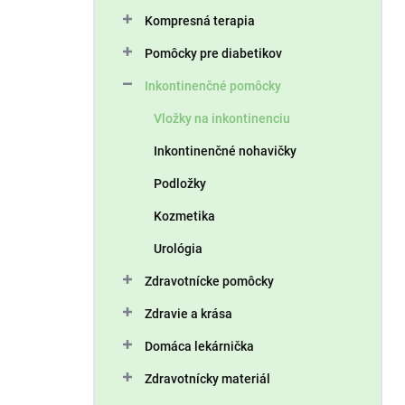
n
Kompresná terapia
e
l
Pomôcky pre diabetikov
Inkontinenčné pomôcky
Vložky na inkontinenciu
Inkontinenčné nohavičky
Podložky
Kozmetika
Urológia
Zdravotnícke pomôcky
Zdravie a krása
Domáca lekárnička
Zdravotnícky materiál