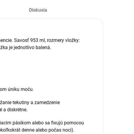
Diskusia
encie. Savosť 953 ml, rozmery vložky:
žka je jednotlivo balená.
avom úniku moču.
ržanie tekutiny a zamedzenie
é a diskrétne.
piacim pásikom alebo sa fixujú pomocou
ekoľkokrát denne alebo počas noci).