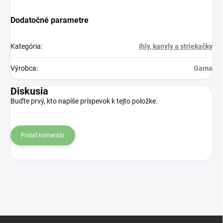
Dodatočné parametre
Kategória
:
Ihly, kanyly a striekačky
Výrobca
:
Gama
Diskusia
Buďte prvý, kto napíše príspevok k tejto položke.
Pridať komentár
Z