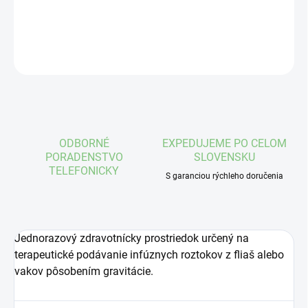
DETAILNÉ INFORMÁCIE
OPÝTAŤ SA
STRÁŽIŤ
ODBORNÉ
EXPEDUJEME PO CELOM
PORADENSTVO
SLOVENSKU
TELEFONICKY
S garanciou rýchleho doručenia
Jednorazový zdravotnícky prostriedok určený na
terapeutické podávanie infúznych roztokov z fliaš alebo
vakov pôsobením gravitácie.