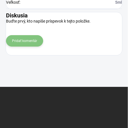
Veľkosť
:
5ml
Diskusia
Buďte prvý, kto napíše príspevok k tejto položke.
Pridať komentár
Z
á
p
ä
t
i
e