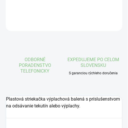
DETAILNÉ INFORMÁCIE
OPÝTAŤ SA
STRÁŽIŤ
ODBORNÉ
EXPEDUJEME PO CELOM
PORADENSTVO
SLOVENSKU
TELEFONICKY
S garanciou rýchleho doručenia
Plastová striekačka výplachová balená s príslušenstvom
na odsávanie tekutín alebo výplachy.