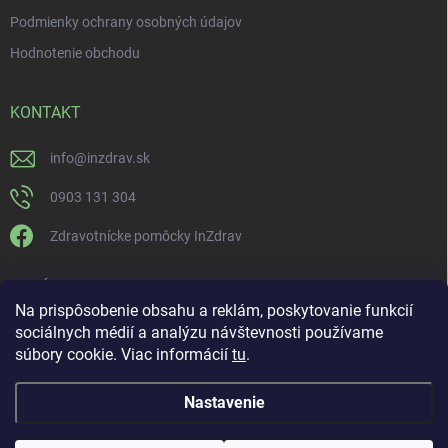
Podmienky ochrany osobných údajov
Hodnotenie obchodu
KONTAKT
info
@
inzdrav.sk
0903 131 304
Zdravotnícke pomôcky InZdrav
PRIJÍMAME ONLINE PLATBY
Na prispôsobenie obsahu a reklám, poskytovanie funkcií
sociálnych médií a analýzu návštevnosti používame
súbory cookie. Viac informácií
tu
.
Nastavenie
Copyright 2026
IN-ZDRAV
. Všetky práva vyhradené.
Upraviť nastavenie