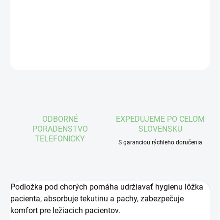
Podložka pod pacienta
DETAILNÉ INFORMÁCIE
OPÝTAŤ SA
STRÁŽIŤ
ODBORNÉ
EXPEDUJEME PO CELOM
PORADENSTVO
SLOVENSKU
TELEFONICKY
S garanciou rýchleho doručenia
Podložka pod chorých pomáha udržiavať hygienu lôžka
pacienta, absorbuje tekutinu a pachy, zabezpečuje
komfort pre ležiacich pacientov.