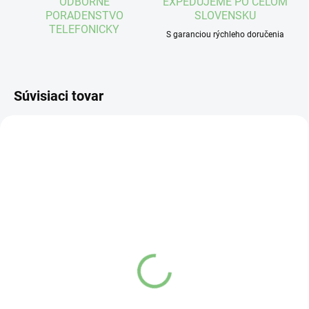
ODBORNÉ
EXPEDUJEME PO CELOM
PORADENSTVO
SLOVENSKU
TELEFONICKY
S garanciou rýchleho doručenia
Súvisiaci tovar
NA EXTERNOM SKLADE
NA EXTERNOM SKLADE
(3 KS)
(3 KS)
Maxis navliekač pančúch
Maxis navliekač pančúch
anna - malý
anna - veľký
pre veľkosti 1-3
pre veľkosti 4-8