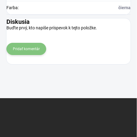
Farba
:
čierna
Diskusia
Buďte prvý, kto napíše príspevok k tejto položke.
Pridať komentár
Z
á
p
ä
t
i