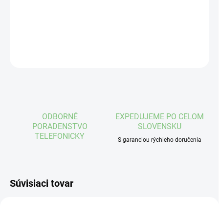
−
+
Pridať do košíka
DETAILNÉ INFORMÁCIE
OPÝTAŤ SA
STRÁŽIŤ
ODBORNÉ
EXPEDUJEME PO CELOM
PORADENSTVO
SLOVENSKU
TELEFONICKY
S garanciou rýchleho doručenia
Súvisiaci tovar