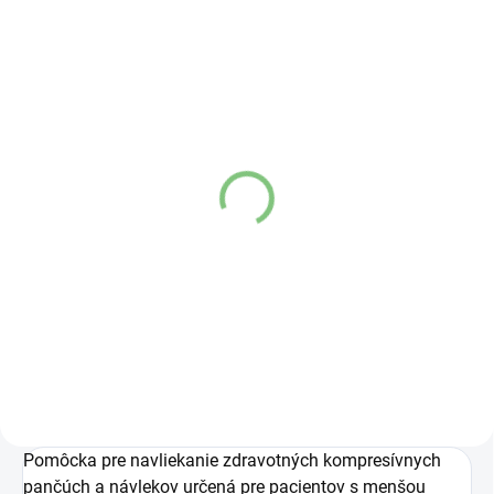
SKLADOM
(1 KS)
MAXIS BRILLANT
pančuchové nohavice
bronzové
€34,50
od
Detail
Pomôcka pre navliekanie zdravotných kompresívnych
pančúch a návlekov určená pre pacientov s menšou