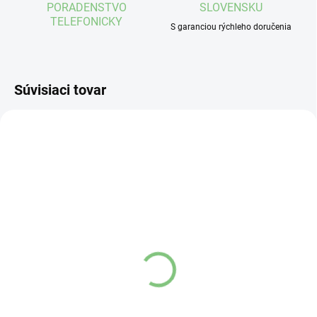
PORADENSTVO
SLOVENSKU
TELEFONICKY
S garanciou rýchleho doručenia
Súvisiaci tovar
NA EXTERNOM SKLADE
NA EXTERNOM SKLADE
(3 KS)
(3 KS)
Maxis navliekač pančúch
Maxis navliekač pančúch
anna - veľký
anna - malý
pre veľkosti 4-8
pre veľkosti 1-3
€30,50
€21,80