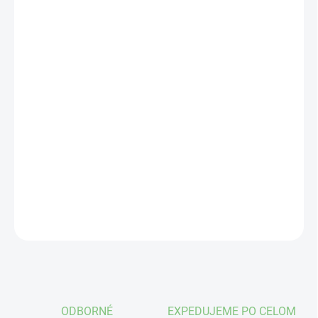
VEĽKOSŤ
VÝROBCA
MÔŽEME DORUČIŤ DO:
ZVOĽTE VARIANT
−
+
Pridať do košíka
1 pár
DETAILNÉ INFORMÁCIE
OPÝTAŤ SA
STRÁŽIŤ
ODBORNÉ
EXPEDUJEME PO CELOM