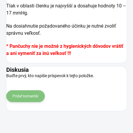
Tlak v oblasti členku je najvyšší a dosahuje hodnoty 10 –
17 mmHg.
Na dosiahnutie požadovaného účinku je nutné zvoliť
správnu veľkosť.
* Pančuchy nie je možné z hygienických dôvodov vrátiť
a ani vymeniť za inú veľkosť !!!
Diskusia
Buďte prvý, kto napíše príspevok k tejto položke.
Pridať komentár