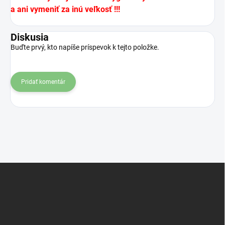
a ani vymeniť za inú veľkosť !!!
Diskusia
Buďte prvý, kto napíše príspevok k tejto položke.
Pridať komentár
Z
á
p
ä
t
i