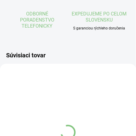
ODBORNÉ
EXPEDUJEME PO CELOM
PORADENSTVO
SLOVENSKU
TELEFONICKY
S garanciou rýchleho doručenia
Súvisiaci tovar
NA EXTERNOM SKLADE
NA EXTERNOM SKLADE
(3 KS)
(3 KS)
Maxis navliekač pančúch
Maxis navliekač pančúch