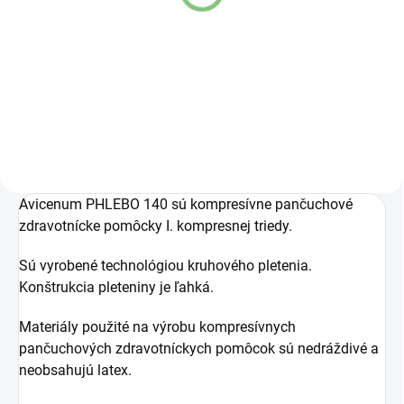
anna - malý
anna - veľký
pre veľkosti 1-3
pre veľkosti 4-8
€21,80
€30,50
Do košíka
Do košíka
Avicenum PHLEBO 140 sú kompresívne pančuchové
zdravotnícke pomôcky I. kompresnej triedy.
Sú vyrobené technológiou kruhového pletenia.
Konštrukcia pleteniny je ľahká.
Materiály použité na výrobu kompresívnych
pančuchových zdravotníckych pomôcok sú nedráždivé a
neobsahujú latex.