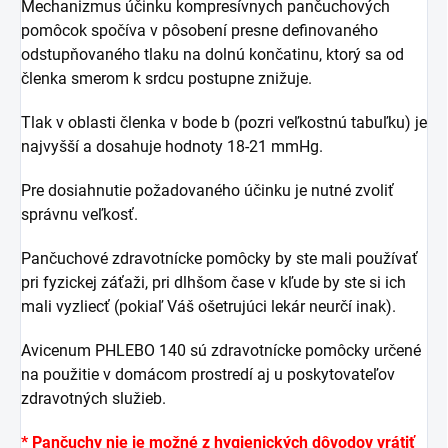
Mechanizmus účinku kompresívnych pančuchových
pomôcok spočíva v pôsobení presne definovaného
odstupňovaného tlaku na dolnú končatinu, ktorý sa od
členka smerom k srdcu postupne znižuje.
Tlak v oblasti členka v bode b (pozri veľkostnú tabuľku) je
najvyšší a dosahuje hodnoty 18-21 mmHg.
Pre dosiahnutie požadovaného účinku je nutné zvoliť
správnu veľkosť.
Pančuchové zdravotnícke pomôcky by ste mali používať
pri fyzickej záťaži, pri dlhšom čase v kľude by ste si ich
mali vyzliecť (pokiaľ Váš ošetrujúci lekár neurčí inak).
Avicenum PHLEBO 140 sú zdravotnícke pomôcky určené
na použitie v domácom prostredí aj u poskytovateľov
zdravotných služieb.
* Pančuchy nie je možné z hygienických dôvodov vrátiť