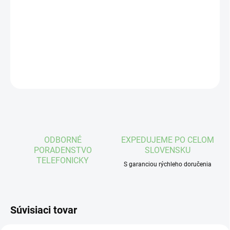
Testovacie prúžky do glukomera 1x50 ks
DETAILNÉ INFORMÁCIE
OPÝTAŤ SA
STRÁŽIŤ
ODBORNÉ
EXPEDUJEME PO CELOM
PORADENSTVO
SLOVENSKU
TELEFONICKY
S garanciou rýchleho doručenia
Súvisiaci tovar