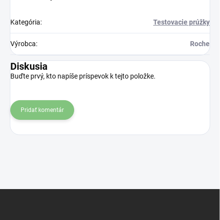
Kategória
:
Testovacie prúžky
Výrobca
:
Roche
Diskusia
Buďte prvý, kto napíše príspevok k tejto položke.
Pridať komentár
Z
á
p