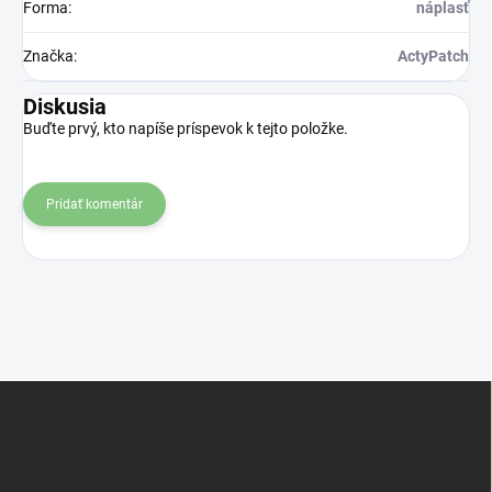
Forma
:
náplasť
Značka
:
ActyPatch
Diskusia
Buďte prvý, kto napíše príspevok k tejto položke.
Pridať komentár
Z
á
p
ä
t