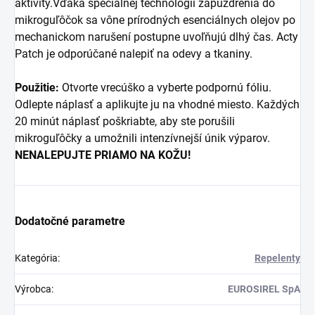
aktivity.Vďaka špeciálnej technológii zapuzdrenia do
mikroguľôčok sa vône prírodných esenciálnych olejov po
mechanickom narušení postupne uvoľňujú dlhý čas. Acty
Patch je odporúčané nalepiť na odevy a tkaniny.
Použitie:
Otvorte vrecúško a vyberte podpornú fóliu.
Odlepte náplasť a aplikujte ju na vhodné miesto. Každých
20 minút náplasť poškriabte, aby ste porušili
mikroguľôčky a umožnili intenzívnejší únik výparov.
NENALEPUJTE PRIAMO NA KOŽU!
Dodatočné parametre
Kategória
:
Repelenty
Výrobca
:
EUROSIREL SpA