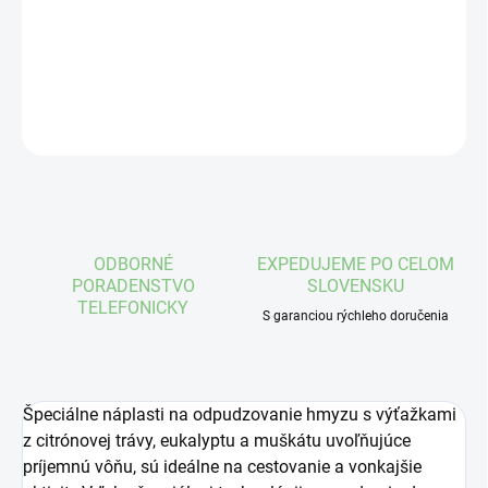
Citronella s postupným uvoľňovaním
DETAILNÉ INFORMÁCIE
OPÝTAŤ SA
STRÁŽIŤ
ODBORNÉ
EXPEDUJEME PO CELOM
PORADENSTVO
SLOVENSKU
TELEFONICKY
S garanciou rýchleho doručenia
Špeciálne náplasti na odpudzovanie hmyzu s výťažkami
z citrónovej trávy, eukalyptu a muškátu uvoľňujúce
príjemnú vôňu, sú ideálne na cestovanie a vonkajšie