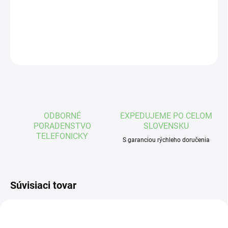
DETAILNÉ INFORMÁCIE
OPÝTAŤ SA
STRÁŽIŤ
ODBORNÉ
EXPEDUJEME PO CELOM
PORADENSTVO
SLOVENSKU
TELEFONICKY
S garanciou rýchleho doručenia
Súvisiaci tovar