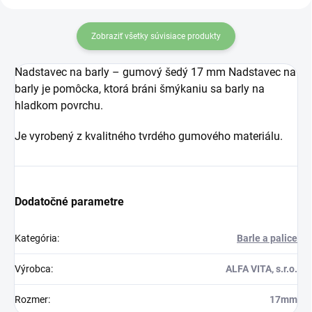
Zobraziť všetky súvisiace produkty
Nadstavec na barly – gumový šedý 17 mm Nadstavec na
barly je pomôcka, ktorá bráni šmýkaniu sa barly na
hladkom povrchu.
Je vyrobený z kvalitného tvrdého gumového materiálu.
Dodatočné parametre
Kategória
:
Barle a palice
Výrobca
:
ALFA VITA, s.r.o.
Rozmer
:
17mm