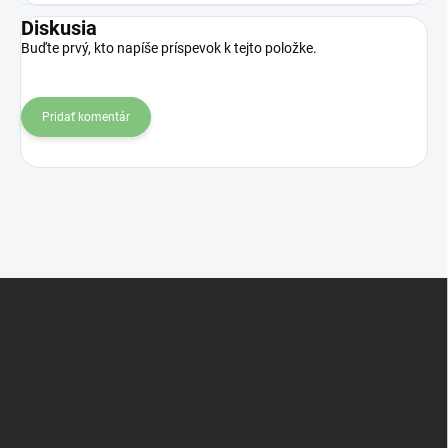
Diskusia
Buďte prvý, kto napíše príspevok k tejto položke.
Pridať komentár
Z
á
p
ä
t
i
e