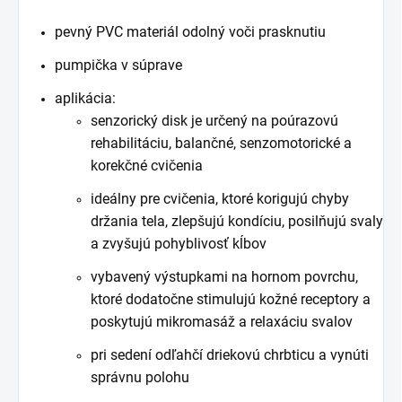
pevný PVC materiál odolný voči prasknutiu
pumpička v súprave
aplikácia:
senzorický disk je určený na poúrazovú
rehabilitáciu, balančné, senzomotorické a
korekčné cvičenia
ideálny pre cvičenia, ktoré korigujú chyby
držania tela, zlepšujú kondíciu, posilňujú svaly
a zvyšujú pohyblivosť kĺbov
vybavený výstupkami na hornom povrchu,
ktoré dodatočne stimulujú kožné receptory a
poskytujú mikromasáž a relaxáciu svalov
pri sedení odľahčí driekovú chrbticu a vynúti
správnu polohu